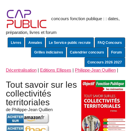
concours fonction publique : : dates,
préparation, livres et forum
Livres
Annales
Le Service public recrute
FAQ Concours
Grilles indiciaires
Calendrier concours
Forum
Concours 2026 2027
Décentralisation
|
Editions Ellipses
|
Philippe-Jean Quillien
|
Tout savoir sur les
collectivités
territoriales
de Philippe-Jean Quillien