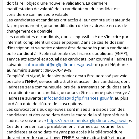
doit faire l'objet d'une nouvelle validation. La dernière
manifestation de volonté de la candidate ou du candidat est
considérée comme seule valable.
Les candidates et candidats ont accès à leur compte utilisateur de
façon permanente, pour modification de leur adresse en cas de
changement de domicile.
Les candidates et candidats, dans l'impossibilité de s'inscrire par
internet, complètent un dossier papier. Dans ce cas, le dossier
d'inscription et sa notice doivent être demandés par la candidate
ou le candidat à l'Ecole nationale des finances publiques (ENFiP),
service attractivité et accueil des candidats, par courriel à l'adresse
suivante :
infocandidat@dgfip.finances.gouv.fr
ou par téléphone
au numéro suivant : 08-06-70-49-49.
Complété et signé, le dossier papier devra être adressé par voie
postale à l'ENFiP, service attractivité et accueil des candidats, dont
l'adresse sera communiquée lors de la transmission du dossier à
la candidate ou au candidat, ou pourra être scanné puis envoyé à
l'adresse suivante :
infocandidat@dgfip.finances.gouv.fr
, au plus
tard à la date de clôture des inscriptions.
Les convocations aux épreuves sont mises à la disposition des
candidates et des candidats dans le cadre de la téléprocédure à
l'adresse suivante : «
https://recrutements.dgfip.finances.gouv.fr
».
Ces derniers en sont préalablement informés par courriel. Les
candidates et candidats n'ayant pas accès à la téléprocédure
doivent prendre contact avec l'ENFiP, service attractivité et accueil