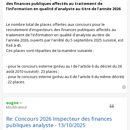
g
des finances publiques affectés au traitement de
e
l'information en qualité d'analyste au titre de l'année 2026
Le nombre total de places offertes aux concours pour le
recrutement d'inspecteurs des finances publiques affectés au
traitement de l'information en qualité d'analyste au titre de
l'année 2026, ouverts par l'arrêté du 5 septembre 2025 susvisé, est
fixé à 45.
Ces places sont réparties de la manière suivante :
- pour le concours externe (prévu au I de l'article 6 du décret du 26
août 2010 susvisé) : 23 places ;
- pour le concours interne (prévu au II de l'article 6 du même décret)
: 22 places.
H
a
u
t
eugne
Modérateur
Re: Concours 2026 Inspecteur des finances
publiques analyste - 13/10/2025