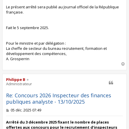
Le présent arrêté sera publié au Journal officiel de la République
française.
Fait le 5 septembre 2025.
Pour le ministre et par délégation :
La cheffe de secteur du bureau recrutement, formation et
développement des compétences,
A. Grosperrin
H
a
u
t
Philippe B
Administrateur
Re: Concours 2026 Inspecteur des finances
publiques analyste - 13/10/2025
M
05 déc. 2025 07:49
e
s
s
Arrêté du 3 décembre 2025 fixant le nombre de places
a
offertes aux concours pour le recrutement d'inspecteurs