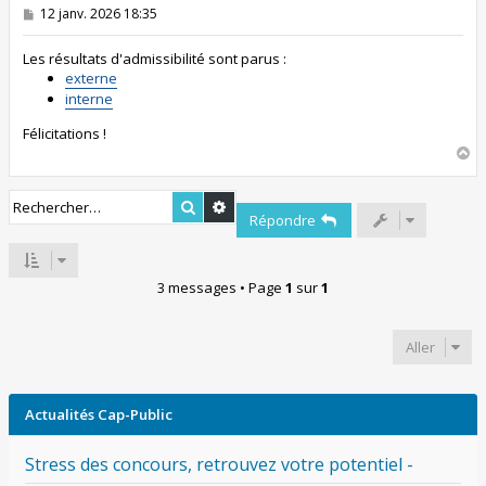
M
12 janv. 2026 18:35
e
s
s
Les résultats d'admissibilité sont parus :
a
externe
g
interne
e
Félicitations !
H
a
u
Rechercher
Recherche avancée
t
Répondre
3 messages • Page
1
sur
1
Aller
Actualités Cap-Public
Stress des concours, retrouvez votre potentiel -