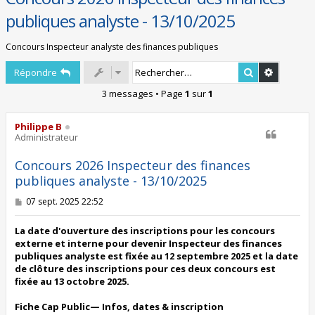
publiques analyste - 13/10/2025
Concours Inspecteur analyste des finances publiques
Rechercher
Recherch
Répondre
3 messages • Page
1
sur
1
Philippe B
Administrateur
Concours 2026 Inspecteur des finances
publiques analyste - 13/10/2025
M
07 sept. 2025 22:52
e
s
s
La date d'ouverture des inscriptions pour les concours
a
externe et interne pour devenir Inspecteur des finances
g
publiques analyste est fixée au 12 septembre 2025 et la date
e
de clôture des inscriptions pour ces deux concours est
fixée au 13 octobre 2025.
Fiche Cap Public— Infos, dates & inscription