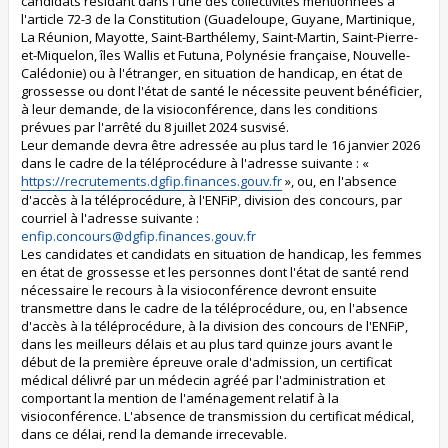
candidats résidant dans l'une des collectivités mentionnées à
l'article 72-3 de la Constitution (Guadeloupe, Guyane, Martinique,
La Réunion, Mayotte, Saint-Barthélemy, Saint-Martin, Saint-Pierre-
et-Miquelon, îles Wallis et Futuna, Polynésie française, Nouvelle-
Calédonie) ou à l'étranger, en situation de handicap, en état de
grossesse ou dont l'état de santé le nécessite peuvent bénéficier,
à leur demande, de la visioconférence, dans les conditions
prévues par l'arrêté du 8 juillet 2024 susvisé.
Leur demande devra être adressée au plus tard le 16 janvier 2026
dans le cadre de la téléprocédure à l'adresse suivante : «
https://recrutements.dgfip.finances.gouv.fr
», ou, en l'absence
d'accès à la téléprocédure, à l'ENFiP, division des concours, par
courriel à l'adresse suivante :
enfip.concours@dgfip.finances.gouv.fr
Les candidates et candidats en situation de handicap, les femmes
en état de grossesse et les personnes dont l'état de santé rend
nécessaire le recours à la visioconférence devront ensuite
transmettre dans le cadre de la téléprocédure, ou, en l'absence
d'accès à la téléprocédure, à la division des concours de l'ENFiP,
dans les meilleurs délais et au plus tard quinze jours avant le
début de la première épreuve orale d'admission, un certificat
médical délivré par un médecin agréé par l'administration et
comportant la mention de l'aménagement relatif à la
visioconférence. L'absence de transmission du certificat médical,
dans ce délai, rend la demande irrecevable.