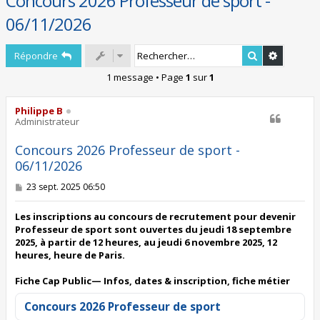
Concours 2026 Professeur de sport -
06/11/2026
Rechercher
Recherch
Répondre
1 message • Page
1
sur
1
Philippe B
Administrateur
Concours 2026 Professeur de sport -
06/11/2026
M
23 sept. 2025 06:50
e
s
s
Les inscriptions au concours de recrutement pour devenir
a
Professeur de sport sont ouvertes du jeudi 18 septembre
g
2025, à partir de 12 heures, au jeudi 6 novembre 2025, 12
e
heures, heure de Paris.
Fiche Cap Public— Infos, dates & inscription, fiche métier
Concours 2026 Professeur de sport