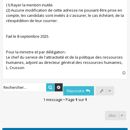
(1) Rayer la mention inutile.
(2) Aucune modification de cette adresse ne pouvant être prise en
compte, les candidats sont invités à s'assurer, le cas échéant, de la
réexpédition de leur courrier.
Fait le 8 septembre 2025.
Pour la ministre et par délégation :
Le chef du service de l'attractivité et de la politique des ressources
humaines, adjoint au directeur général des ressources humaines,
L. Crusson
H
a
u
Rechercher
Recherche avancée
t
Répondre
1 message • Page
1
sur
1
Aller