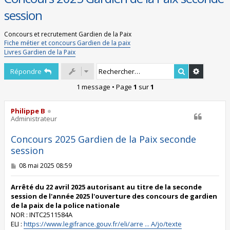
session
Concours et recrutement Gardien de la Paix
Fiche métier et concours Gardien de la paix
Livres Gardien de la Paix
Rechercher
Recherch
Répondre
1 message • Page
1
sur
1
Philippe B
Administrateur
Concours 2025 Gardien de la Paix seconde
session
M
08 mai 2025 08:59
e
s
s
Arrêté du 22 avril 2025 autorisant au titre de la seconde
a
session de l'année 2025 l'ouverture des concours de gardien
g
de la paix de la police nationale
e
NOR : INTC2511584A
ELI :
https://www.legifrance.gouv.fr/eli/arre ... A/jo/texte