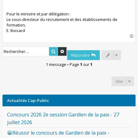
Pour le ministre et par délégation :
Le sous-directeur du recrutement et des établissements de
formation,
E. Boisard
H
a
u
Rechercher
Recherche avancée
t
Répondre
1 message • Page
1
sur
1
Aller
Actualités Cap-Public
Concours 2026 2e session Gardien de la paix - 27
juillet 2026
😀Réussir le concours de Gardien de la paix -