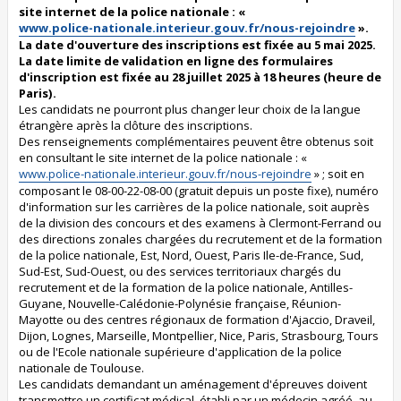
site internet de la police nationale : «
www.police-nationale.interieur.gouv.fr/nous-rejoindre
».
La date d'ouverture des inscriptions est fixée au 5 mai 2025.
La date limite de validation en ligne des formulaires
d'inscription est fixée au 28 juillet 2025 à 18 heures (heure de
Paris).
Les candidats ne pourront plus changer leur choix de la langue
étrangère après la clôture des inscriptions.
Des renseignements complémentaires peuvent être obtenus soit
en consultant le site internet de la police nationale : «
www.police-nationale.interieur.gouv.fr/nous-rejoindre
» ; soit en
composant le 08-00-22-08-00 (gratuit depuis un poste fixe), numéro
d'information sur les carrières de la police nationale, soit auprès
de la division des concours et des examens à Clermont-Ferrand ou
des directions zonales chargées du recrutement et de la formation
de la police nationale, Est, Nord, Ouest, Paris Ile-de-France, Sud,
Sud-Est, Sud-Ouest, ou des services territoriaux chargés du
recrutement et de la formation de la police nationale, Antilles-
Guyane, Nouvelle-Calédonie-Polynésie française, Réunion-
Mayotte ou des centres régionaux de formation d'Ajaccio, Draveil,
Dijon, Lognes, Marseille, Montpellier, Nice, Paris, Strasbourg, Tours
ou de l'Ecole nationale supérieure d'application de la police
nationale de Toulouse.
Les candidats demandant un aménagement d'épreuves doivent
transmettre un certificat médical, établi par un médecin agréé, au