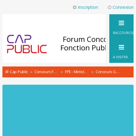
Inscription
Connexion
RACCOURCIS
Forum Concours
Fonction Publique
A VISITER
Cap Public
Concours Fonction Publique : le Forum
FPE - Ministère de l'Intérieur Concours & recrutement
Concours Gardien de la Paix