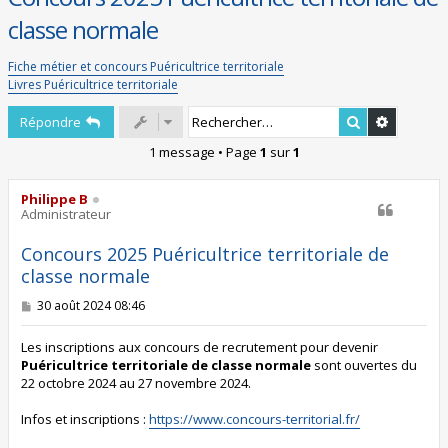
classe normale
Fiche métier et concours Puéricultrice territoriale
Livres Puéricultrice territoriale
Rechercher
Recherch
Répondre
1 message • Page
1
sur
1
Philippe B
Administrateur
Concours 2025 Puéricultrice territoriale de
classe normale
M
30 août 2024 08:46
e
s
s
Les inscriptions aux concours de recrutement pour devenir
a
Puéricultrice territoriale de classe normale
sont ouvertes du
g
22 octobre 2024 au 27 novembre 2024.
e
Infos et inscriptions :
https://www.concours-territorial.fr/