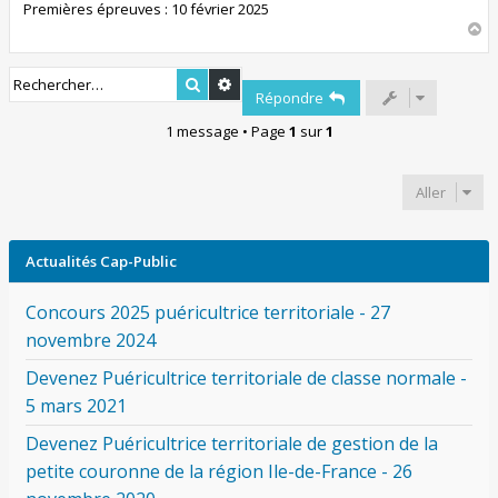
Premières épreuves : 10 février 2025
H
a
u
Rechercher
Recherche avancée
t
Répondre
1 message • Page
1
sur
1
Aller
Actualités Cap-Public
Concours 2025 puéricultrice territoriale - 27
novembre 2024
Devenez Puéricultrice territoriale de classe normale -
5 mars 2021
Devenez Puéricultrice territoriale de gestion de la
petite couronne de la région Ile-de-France - 26