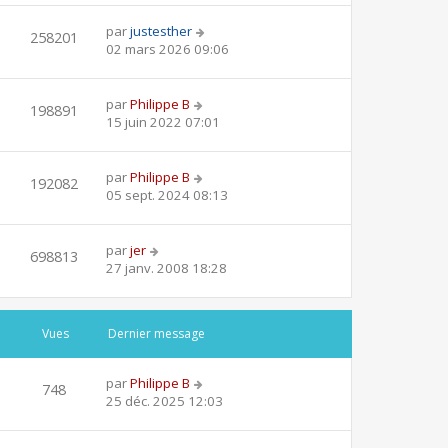
par
justesther
258201
02 mars 2026 09:06
par
Philippe B
198891
15 juin 2022 07:01
par
Philippe B
192082
05 sept. 2024 08:13
par
jer
698813
27 janv. 2008 18:28
Vues
Dernier message
par
Philippe B
748
25 déc. 2025 12:03