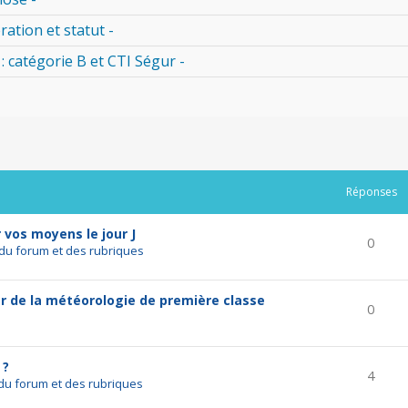
ration et statut -
 : catégorie B et CTI Ségur -
rcher
echerche avancée
Réponses
r vos moyens le jour J
0
du forum et des rubriques
r de la météorologie de première classe
0
 ?
4
du forum et des rubriques