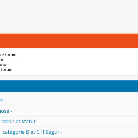
 ce forum
um
forum
 forum
l -
nose -
ration et statut -
 : catégorie B et CTI Ségur -