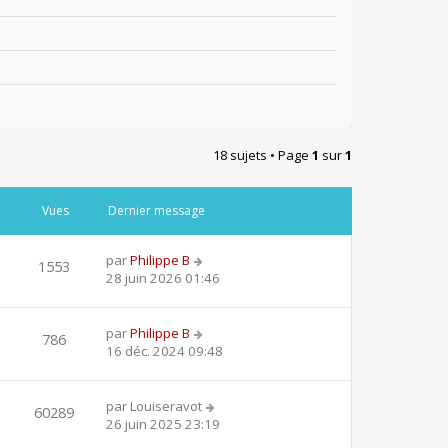
18 sujets • Page
1
sur
1
Vues
Dernier message
par
Philippe B
1553
28 juin 2026 01:46
par
Philippe B
786
16 déc. 2024 09:48
par
Louiseravot
60289
26 juin 2025 23:19