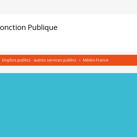
onction Publique
Emplois publics - autres services publics
Météo-France