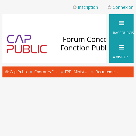
Inscription
Connexion
RACCOURCIS
Forum Concours
Fonction Publique
A VISITER
Cap Public
Concours Fonction Publique : le Forum
FPE - Ministère de l'Education Nationale et de la Jeunesse Ministère de l’Enseignement supérieur, de la Recherche et de l’Innovation Concours et recrutement
Recrutement direct et sans concours