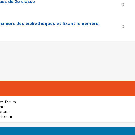
ues de 2e classe
0
niers des bibliothèques et fixant le nombre,
0
 ce forum
um
forum
 forum