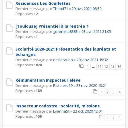
Résidences Les Gourlettes
Dernier message par
Theo471
«
29 avr. 2021 08:59
Réponses :
2
[Toulouse] Présentiel à la rentrée ?
Dernier message par
geronimo8383
«
03 avr. 2021 21:05
Réponses :
1
Scolarité 2020-2021 Présentation des lauréats et
échanges
Dernier message par
declaration
«
20 janv. 2021 15:32
Réponses :
820
1
…
11
12
13
14
Rémunération Inspecteur élève
Dernier message par
Pistolero59
«
28 nov. 2020 13:21
Réponses :
189
1
2
3
4
Inspecteur cadastre : scolarité, missions.
Dernier message par
LyannaSt
«
22 oct. 2020 12:04
Réponses :
150
1
2
3