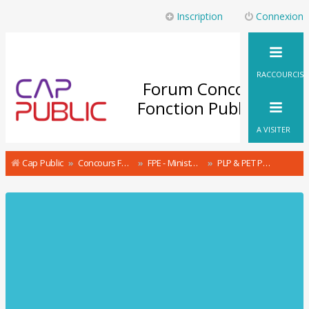
Inscription
Connexion
RACCOURCIS
Forum Concours
Fonction Publique
A VISITER
Cap Public
Concours Fonction Publique : le Forum
FPE - Ministère de l'Education Nationale et de la Jeunesse Ministère de l’Enseignement supérieur, de la Recherche et de l’Innovation Concours et recrutement
PLP & PET Professeur de Lycée Professionnel & d'Enseignement Technique A - CAPLP & CAPET