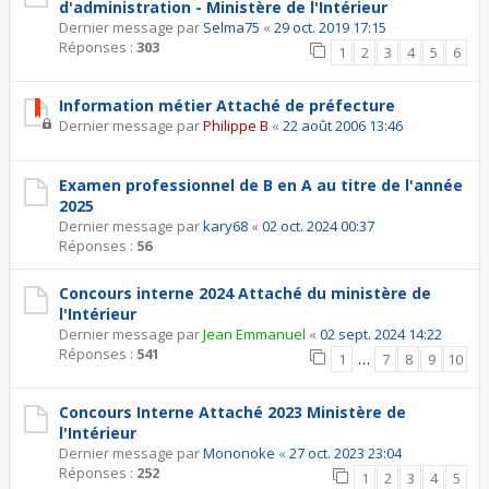
d'administration - Ministère de l'Intérieur
Dernier message par
Selma75
«
29 oct. 2019 17:15
Réponses :
303
1
2
3
4
5
6
Information métier Attaché de préfecture
Dernier message par
Philippe B
«
22 août 2006 13:46
Examen professionnel de B en A au titre de l'année
2025
Dernier message par
kary68
«
02 oct. 2024 00:37
Réponses :
56
Concours interne 2024 Attaché du ministère de
l'Intérieur
Dernier message par
Jean Emmanuel
«
02 sept. 2024 14:22
Réponses :
541
1
…
7
8
9
10
Concours Interne Attaché 2023 Ministère de
l'Intérieur
Dernier message par
Mononoke
«
27 oct. 2023 23:04
Réponses :
252
1
2
3
4
5