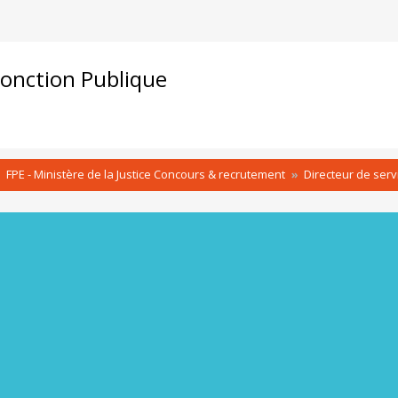
onction Publique
FPE - Ministère de la Justice Concours & recrutement
Directeur de serv