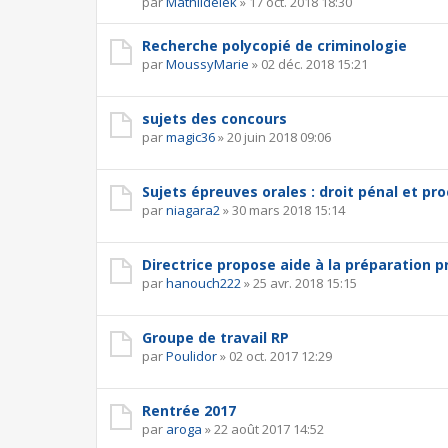
par
Mathildelek
»
17 oct. 2018 18:30
Recherche polycopié de criminologie
par
MoussyMarie
»
02 déc. 2018 15:21
sujets des concours
par
magic36
»
20 juin 2018 09:06
Sujets épreuves orales : droit pénal et pr
par
niagara2
»
30 mars 2018 15:14
Directrice propose aide à la préparation p
par
hanouch222
»
25 avr. 2018 15:15
Groupe de travail RP
par
Poulidor
»
02 oct. 2017 12:29
Rentrée 2017
par
aroga
»
22 août 2017 14:52