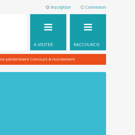
Inscription
Connexion
A VISITER
RACCOURCIS
ice pénitentiaire Concours & recrutement