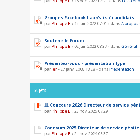
par
Philippe B
»
16 déc. 2022 08:23
» dans
Le calend
Groupes Facebook Lauréats / candidats
par
Philippe B
»
15 juin 2022 07:01
» dans
A propos 
Soutenir le Forum
par
Philippe B
»
02 juin 2022 08:37
» dans
Général
Présentez-vous - présentation type
par
jer
»
27 janv. 2008 18:28
» dans
Présentation
Sujets
皿 Concours 2026 Directeur de service péni
par
Philippe B
»
23 nov. 2025 07:29
Concours 2025 Directeur de service pénite
par
Philippe B
»
24 nov. 2024 08:37