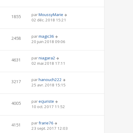
par
MoussyMarie
1855
02 déc. 2018 15:21
par
magic36
2458
20 juin 2018 09:06
par
niagara2
4631
02 mai 2018 17:11
par
hanouch222
3217
25 avr. 2018 15:15
par
ecjuriste
4005
10 oct. 2017 11:52
par
frarie76
4151
23 sept. 2017 12:03