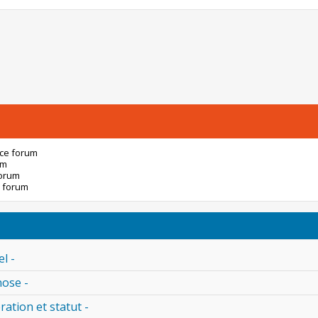
 ce forum
um
forum
 forum
l -
nose -
ration et statut -