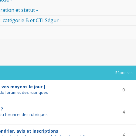
ration et statut -
 : catégorie B et CTI Ségur -
rcher
echerche avancée
Réponses
r vos moyens le jour J
0
du forum et des rubriques
 ?
4
du forum et des rubriques
drier, avis et inscriptions
2