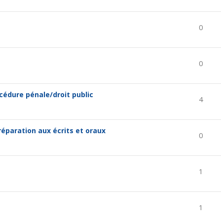
0
0
océdure pénale/droit public
4
réparation aux écrits et oraux
0
1
1