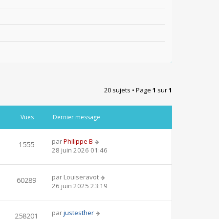
20 sujets • Page
1
sur
1
Vues
Dernier message
par
Philippe B
1555
28 juin 2026 01:46
par
Louiseravot
60289
26 juin 2025 23:19
par
justesther
258201