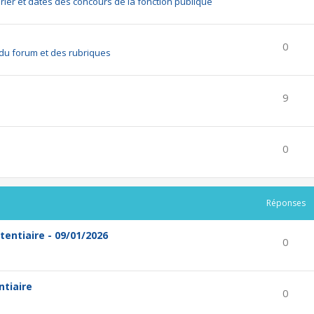
rier et dates des concours de la fonction publique
0
du forum et des rubriques
9
0
Réponses
tentiaire - 09/01/2026
0
ntiaire
0